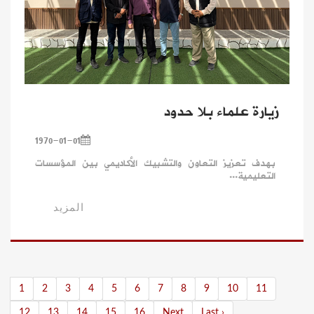
زيارة علماء بلا حدود
1970-01-01
بهدف تعزيز التعاون والتشبيك الأكاديمي بين المؤسسات
التعليمية...
المزيد
1
2
3
4
5
6
7
8
9
10
11
12
13
14
15
16
Next
Last ›