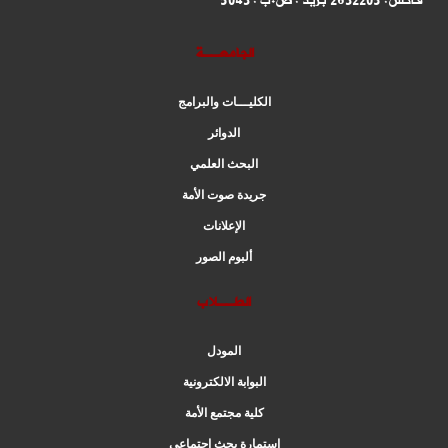
فاكس: 2632205 بريد : ص.ب : 5043
الجامعــة
الكليـــات والبرامج
الدوائر
البحث العلمي
جريدة صوت الأمة
الإعلانات
ألبوم الصور
الطــلاب
المودل
البوابة الالكترونية
كلية مجتمع الأمة
استمارة بحث اجتماعي