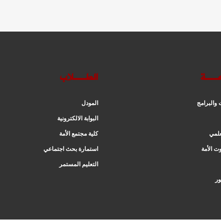
عــة
الطــلاب
ت والبرامج
المودل
البوابة الالكترونية
علمي
كلية مجتمع الأمة
ت الأمة
استمارة بحث اجتماعي
التعليم المستمر
ور