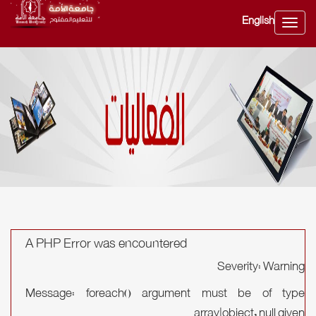
English
Toggle
navig
A PHP Error was encountered
Severity: Warning
Message: foreach() argument must be of type
array|object, null given