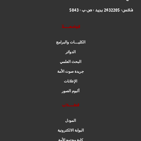
فاكس: 2632205 بريد : ص.ب : 5043
الجامعــة
الكليـــات والبرامج
الدوائر
البحث العلمي
جريدة صوت الأمة
الإعلانات
ألبوم الصور
الطــلاب
المودل
البوابة الالكترونية
كلية مجتمع الأمة